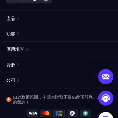
產品
住宅代理
熱門
功能
無限住宅代理
免費代理列表
應用場景
靜態住宅代理
代理檢測工具
靜態數據中心代理
品牌保護
ISP代理
資源
長效ISP代理
市場網頁測試
CroxyProxy
文件
市場研究
網頁擷取 API
免費試用
公司
ProxySite
用戶指南
廣告驗證
SERP API
推廣返利
常見問題解答
由於政策原因，中國大陸暫不提供此項服務。感謝您
爬行和索引
視頻下載 API
企業服務
的體諒！
位置
查看所有使用案例
反洗錢合規計劃
博客