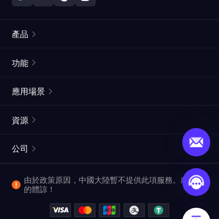
產品
住宅代理
熱門
功能
無限住宅代理
免費代理列表
應用場景
靜態住宅代理
代理檢測工具
靜態數據中心代理
品牌保護
ISP代理
資源
長效ISP代理
市場網頁測試
CroxyProxy
文件
市場研究
網頁擷取 API
免費試用
公司
ProxySite
用戶指南
廣告驗證
SERP API
推廣返利
常見問題解答
由於政策原因，中國大陸暫不提供此項服務。感謝您
爬行和索引
視頻下載 API
企業服務
的體諒！
位置
查看所有使用案例
反洗錢合規計劃
博客