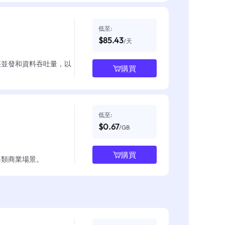
低至:
$85.43
/天
整並發和資料吞吐量，以
購買
低至:
$0.67
/GB
購買
各類商業場景。