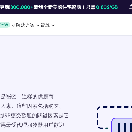
池更新!
800,000+
新增全新美國住宅資源！只需
0.80$/GB
解決方案
資源
0/GB
不是祕密。這樣的供應商
各種因素。這些因素包括網速、
他ISP更受歡迎的關鍵因素是它
e作爲最受代理服務器用戶歡迎