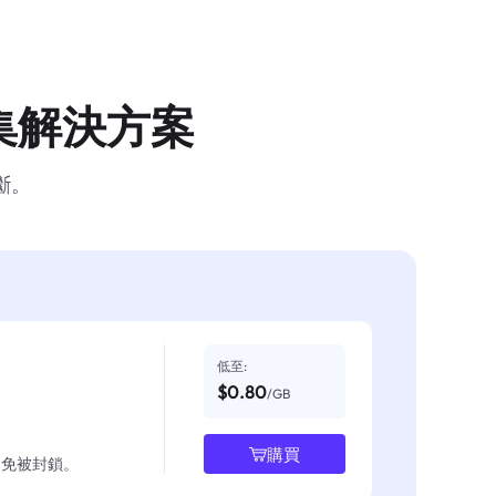
集解決方案
斷。
低至:
$0.80
/GB
購買
並避免被封鎖。