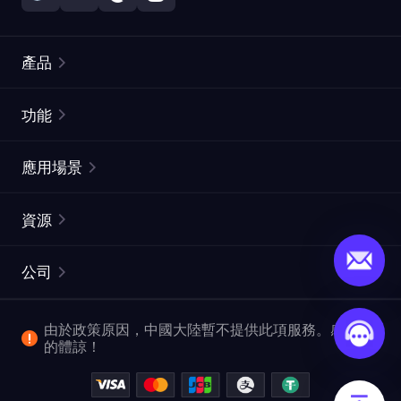
產品
住宅代理
熱門
功能
無限住宅代理
免費代理列表
應用場景
靜態住宅代理
代理檢測工具
靜態數據中心代理
品牌保護
ISP代理
資源
長效ISP代理
市場網頁測試
CroxyProxy
文件
市場研究
網頁擷取 API
免費試用
公司
ProxySite
用戶指南
廣告驗證
SERP API
推廣返利
常見問題解答
由於政策原因，中國大陸暫不提供此項服務。感謝您
爬行和索引
視頻下載 API
企業服務
的體諒！
位置
查看所有使用案例
反洗錢合規計劃
博客