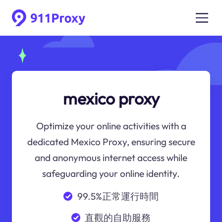
mexico proxy
Optimize your online activities with a
dedicated Mexico Proxy, ensuring secure
and anonymous internet access while
safeguarding your online identity.
99.5%正常運行時間
直觀的自助服務