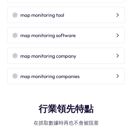
map monitoring tool
map monitoring software
map monitoring company
map monitoring companies
行業領先特點
在抓取數據時再也不會被阻塞