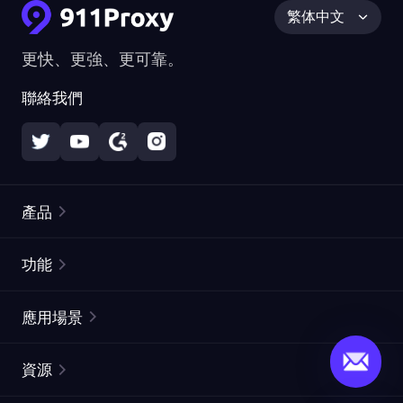
繁体中文
更快、更強、更可靠。
聯絡我們
產品
住宅代理
熱門
功能
無限住宅代理
免費代理列表
應用場景
靜態住宅代理
代理檢測工具
靜態數據中心代理
品牌保護
ISP代理
資源
長效ISP代理
市場網頁測試
CroxyProxy