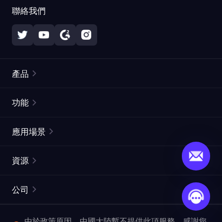
聯絡我們
產品
住宅代理
熱門
功能
無限住宅代理
免費代理列表
應用場景
靜態住宅代理
代理檢測工具
靜態數據中心代理
品牌保護
ISP代理
資源
長效ISP代理
市場網頁測試
CroxyProxy
文件
市場研究
網頁擷取 API
免費試用
公司
ProxySite
用戶指南
廣告驗證
SERP API
推廣返利
常見問題解答
由於政策原因，中國大陸暫不提供此項服務。感謝您