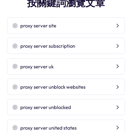
按關鍵詞瀏覽文章
proxy server site
proxy server subscription
proxy server uk
proxy server unblock websites
proxy server unblocked
proxy server united states