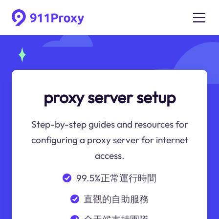
proxy server setup
Step-by-step guides and resources for
configuring a proxy server for internet
access.
99.5%正常運行時間
直觀的自助服務