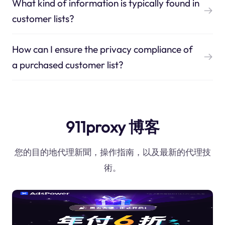
What kind of information is typically found in
customer lists?
How can I ensure the privacy compliance of
a purchased customer list?
911proxy 博客
您的目的地代理新聞，操作指南，以及最新的代理技
術。