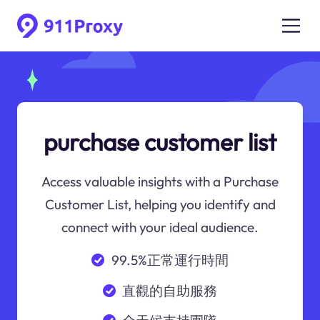
purchase customer list
Access valuable insights with a Purchase
Customer List, helping you identify and
connect with your ideal audience.
99.5%正常運行時間
直觀的自助服務