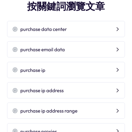
按關鍵詞瀏覽文章
purchase data center
purchase email data
purchase ip
purchase ip address
purchase ip address range
purchase proxies