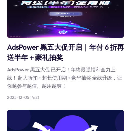
AdsPower 黑五大促开启｜年付 6 折再
送半年＋豪礼抽奖
AdsPower 黑五大促 已开启！年终最强福利全力上
线！ 超大折扣 + 超长使用期 + 豪华抽奖 全线升级，让
你越参与越值、越用越爽！
2025-12-05 14:21