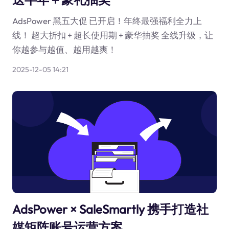
AdsPower 黑五大促 已开启！年终最强福利全力上
线！ 超大折扣 + 超长使用期 + 豪华抽奖 全线升级，让
你越参与越值、越用越爽！
2025-12-05 14:21
AdsPower × SaleSmartly 携手打造社
媒矩阵账号运营方案