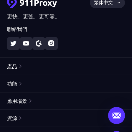
繁体中文
更快、更強、更可靠。
聯絡我們
產品
住宅代理
熱門
功能
無限住宅代理
免費代理列表
應用場景
靜態住宅代理
代理檢測工具
靜態數據中心代理
品牌保護
ISP代理
資源
長效ISP代理
市場網頁測試
CroxyProxy
文件