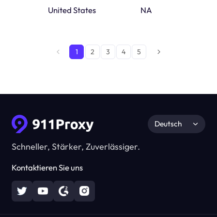
United States
MAINE
NA
1
2
3
4
5
Deutsch
Schneller, Stärker, Zuverlässiger.
Kontaktieren Sie uns