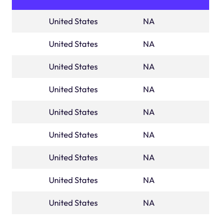
United States
ALABAMA
NA
United States
ALASKA
NA
United States
arizona
NA
United States
ARKANSAS
NA
United States
california
NA
United States
colorado
NA
United States
CONNECTICUT
NA
United States
DELAWARE
NA
United States
districtofcolumbia
NA