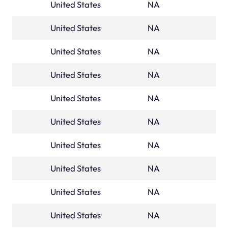
United States
florida
NA
United States
georgia
NA
United States
HAWAII
NA
United States
IDAHO
NA
United States
illinois
NA
United States
indiana
NA
United States
IOWA
NA
United States
KANSAS
NA
United States
KENTUCKY
NA
United States
louisiana
NA