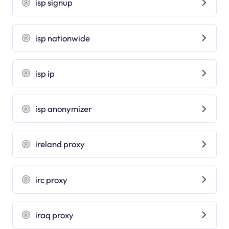
isp signup
isp nationwide
isp ip
isp anonymizer
ireland proxy
irc proxy
iraq proxy