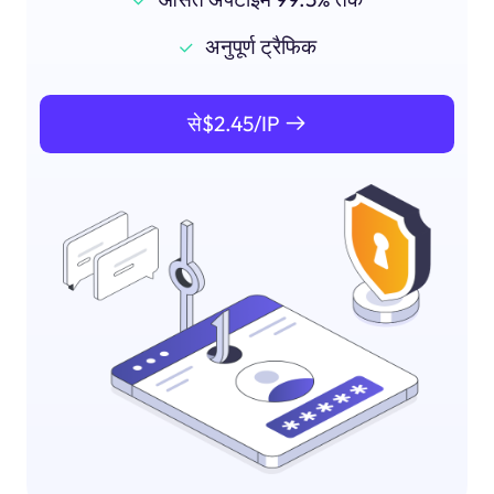
अनुपूर्ण ट्रैफिक
से$2.45/IP