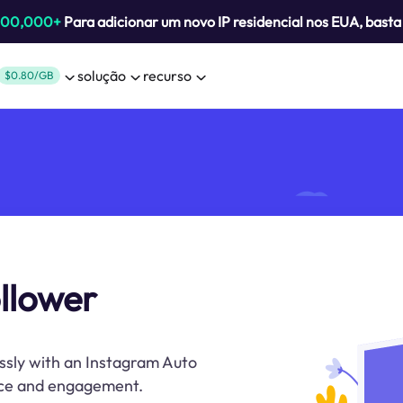
800,000+
Para adicionar um novo IP residencial nos EUA, bast
solução
recurso
$0.80/GB
llower
essly with an Instagram Auto
ence and engagement.