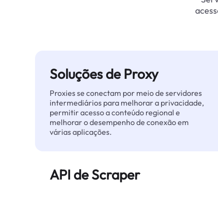
acess
Soluções de Proxy
Proxies se conectam por meio de servidores
intermediários para melhorar a privacidade,
permitir acesso a conteúdo regional e
melhorar o desempenho de conexão em
várias aplicações.
API de Scraper
Automatiza a extração de dados web em
grande escala e entrega dados limpos e
estruturados de forma confiável — sem ser
bloqueado.