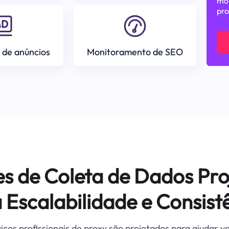
mom
pro
 de anúncios
Monitoramento de SEO
es de Coleta de Dados Pro
 Escalabilidade e Consist
iços profissionais de proxy são projetados para ajudar v