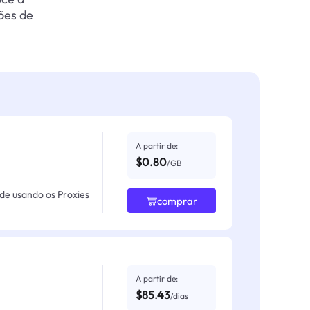
ões de
A partir de:
$0.80
/GB
ade usando os Proxies
comprar
A partir de:
$85.43
/dias