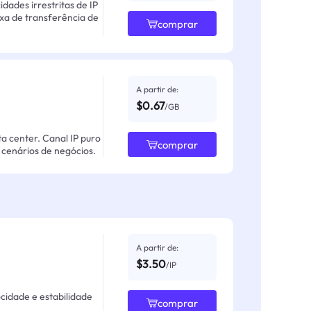
ades irrestritas de IP
axa de transferência de
comprar
A partir de:
$0.67
/GB
ta center. Canal IP puro
comprar
cenários de negócios.
A partir de:
$3.50
/IP
ocidade e estabilidade
comprar