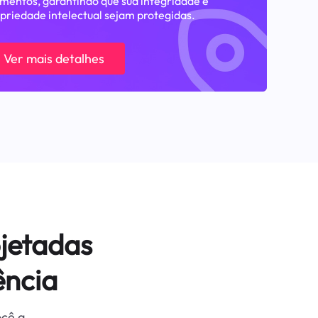
entos, garantindo que sua integridade e
priedade intelectual sejam protegidas.
Ver mais detalhes
jetadas
ência
ocê a