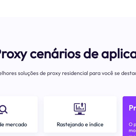
Proxy cenários de aplic
lhores soluções de proxy residencial para você se dest
P
de mercado
Rastejando e índice
O p
mon