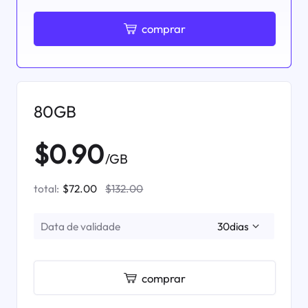
comprar
80GB
$0.90
/GB
total:
$72.00
$132.00
Data de validade
comprar