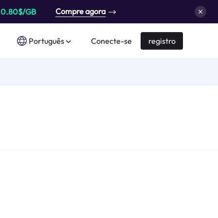
Compre agora
a
0.80$/GB
Português
Conecte-se
registro