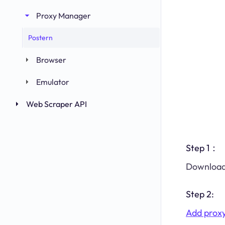
Proxy Manager
Postern
Browser
Emulator
Web Scraper API
Step 1：
Download 
Step 2:
Add proxy