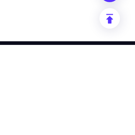
recurso
Empresa
Documentação
Promover descontos
Guia do usuário
Serviços empresariais
Perguntas frequentes e
Programa de compliance
respostas
aml
localização
Política de reembolso
blog
Privacy Policy
Segurança e
Conformidade