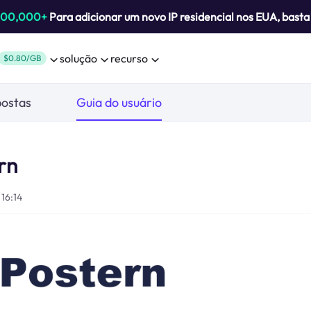
800,000+
Para adicionar um novo IP residencial nos EUA, bast
solução
recurso
$0.80/GB
postas
Guia do usuário
rn
16:14