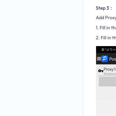
Step 3：
Add Proxy
1. Fill in
2. Fill in