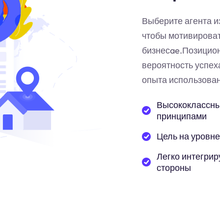
Выберите агента и
чтобы мотивирова
бизнес
ae
.Позицио
вероятность успех
опыта использован
Высококлассны
принципами
Цель на уровне
Легко интегрир
стороны