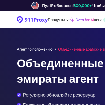
Пул IP обновлен!
800,000+
Чтобы 
Продукты
Data for AI
цена
Агент по положению
Объединенные арабские 
Объединенные 
эмираты агент
Регулярно обновляйте резервуар
Бесконечный запрос на соединение