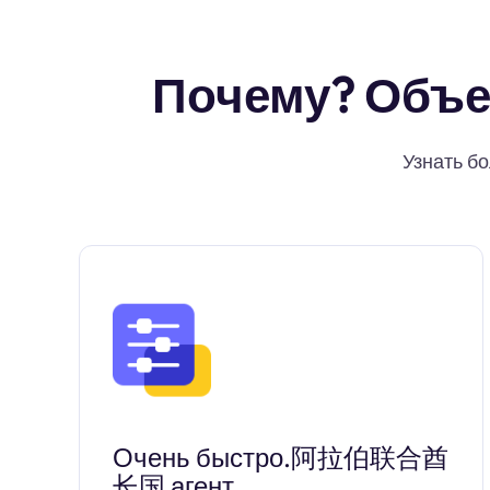
Почему? Объе
Узнать б
Очень быстро.阿拉伯联合酋
长国 агент