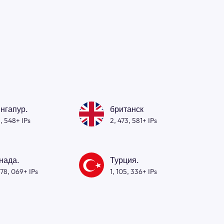
нгапур.
британск
, 548+ IPs
2, 473, 581+ IPs
нада.
Турция.
278, 069+ IPs
1, 105, 336+ IPs