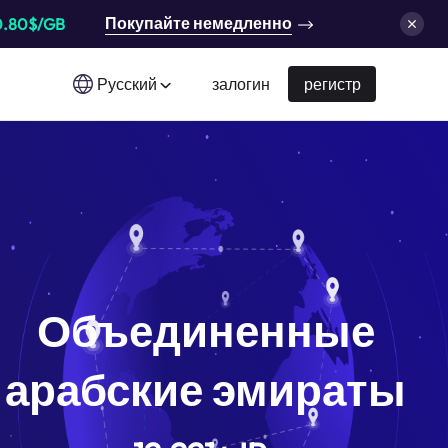
Покупайте немедленно
0.80$/GB
Русский
залогин
регистр
Объединенные
арабские эмираты