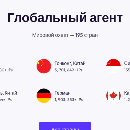
Глобальный агент
Мировой охват — 195 стран
Гонконг, Китай
Си
080+ IPs
3, 701, 649+ IPs
155
ь, Китай
Герман
Ка
44+ IPs
1, 903, 353+ IPs
1, 
Все страны