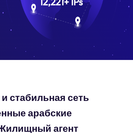
12,221
+
IPs
и стабильная сеть
нные арабские
Жилищный агент