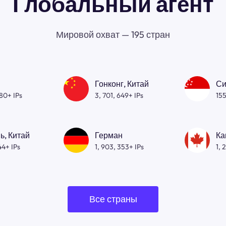
Глобальный агент
Мировой охват — 195 стран
Гонконг, Китай
Си
080+ IPs
3, 701, 649+ IPs
155
ь, Китай
Герман
Ка
44+ IPs
1, 903, 353+ IPs
1, 
Все страны