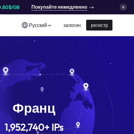
Покупайте немедленно
0.80$/GB
Русский
залогин
регистр
Франц
1,952,740
+
IPs