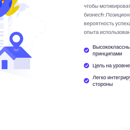
чтобы мотивирова
бизнес
fr
.Позицион
вероятность успех
опыта использован
Высококлассны
принципами
Цель на уровне
Легко интегрир
стороны