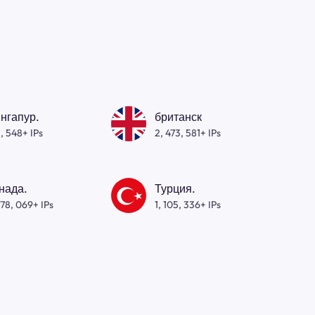
нгапур.
британск
, 548+ IPs
2, 473, 581+ IPs
нада.
Турция.
278, 069+ IPs
1, 105, 336+ IPs