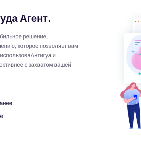
уда Агент.
абильное решение,
нию, которое позволяет вам
использоваАнтигуа и
ективнее с захватом вашей
ранее
бе