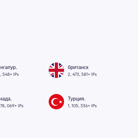
нгапур.
британск
, 548+ IPs
2, 473, 581+ IPs
нада.
Турция.
278, 069+ IPs
1, 105, 336+ IPs