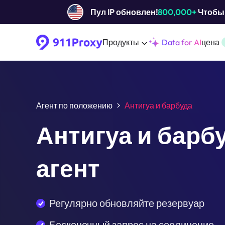
Пул IP обновлен!
800,000+
Чтобы 
Продукты
Data for AI
цена
Агент по положению
Антигуа и барбуда
Антигуа и барб
агент
Регулярно обновляйте резервуар
Бесконечный запрос на соединение