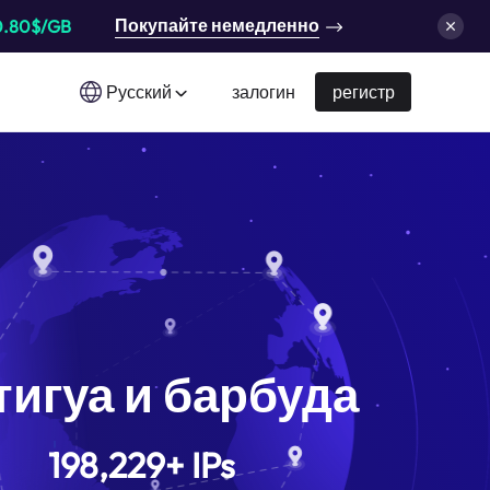
Покупайте немедленно
0.80$/GB
Русский
залогин
регистр
тигуа и барбуда
198,229
+
IPs