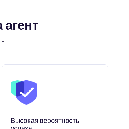
 агент
нт
Высокая вероятность
успеха