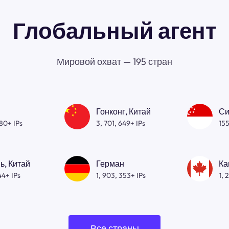
Глобальный агент
Мировой охват — 195 стран
Гонконг, Китай
Си
080+ IPs
3, 701, 649+ IPs
155
ь, Китай
Герман
Ка
44+ IPs
1, 903, 353+ IPs
1, 
Все страны