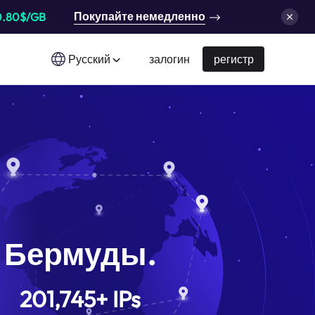
Покупайте немедленно
0.80$/GB
Русский
залогин
регистр
Бермуды.
201,745
+
IPs