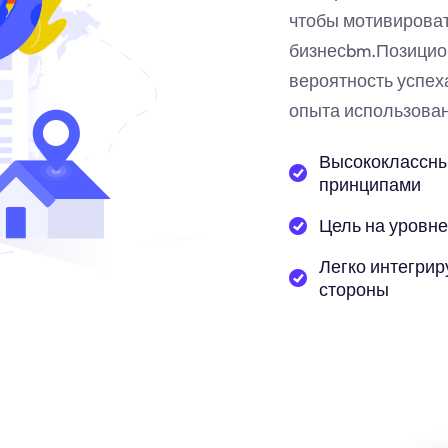
чтобы мотивирова
бизнес
bm
.Позицио
вероятность успех
опыта использован
Высококлассны
принципами
Цель на уровне
Легко интегрир
стороны