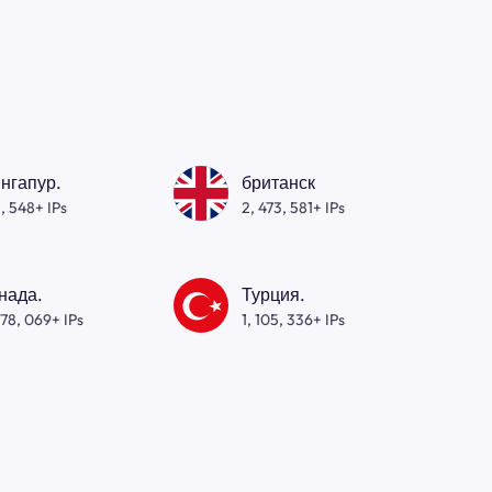
нгапур.
британск
, 548+ IPs
2, 473, 581+ IPs
нада.
Турция.
278, 069+ IPs
1, 105, 336+ IPs