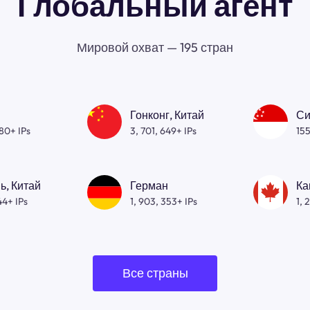
Глобальный агент
Мировой охват — 195 стран
Гонконг, Китай
Си
080+ IPs
3, 701, 649+ IPs
155
ь, Китай
Герман
Ка
44+ IPs
1, 903, 353+ IPs
1, 
Все страны