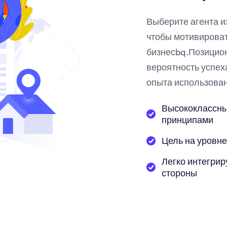
Выберите агента и
чтобы мотивирова
бизнес
bq
.Позицио
вероятность успех
опыта использован
Высококлассны
принципами
Цель на уровне
Легко интегрир
стороны