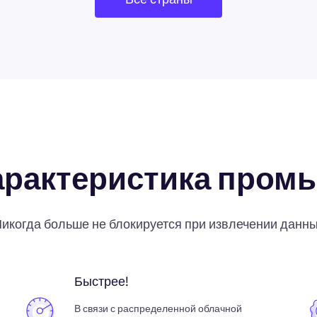
арактеристика пром
икогда больше не блокируется при извлечении данн
Быстрее!
В связи с распределенной облачной