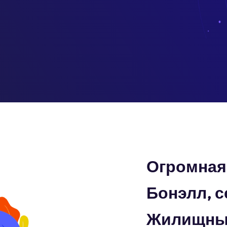
Огромная 
Бонэлл, с
Жилищный