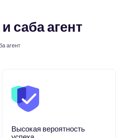
и саба агент
ба агент
Высокая вероятность
успеха