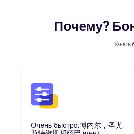
Почему? Бон
Узнать 
Очень быстро.博内尔，圣尤
斯特歇斯和萨巴 агент