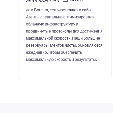
дом Бонэлл, сент-юстелшез и саба
Агенты специально оптимизировали
облачную инфраструктуру и
продвинутые протоколы для достижения
максимальной скорости.Наши большие
резервуары агентов чисты, обновляются
ежедневно, чтобы обеспечить
максимальную скорость и результаты.