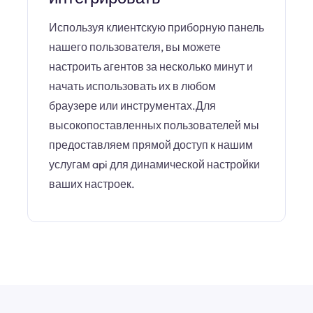
Используя клиентскую приборную панель
нашего пользователя, вы можете
настроить агентов за несколько минут и
начать использовать их в любом
браузере или инструментах.Для
высокопоставленных пользователей мы
предоставляем прямой доступ к нашим
услугам api для динамической настройки
ваших настроек.