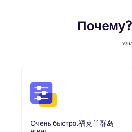
Почему?
Узн
Очень быстро.福克兰群岛
агент