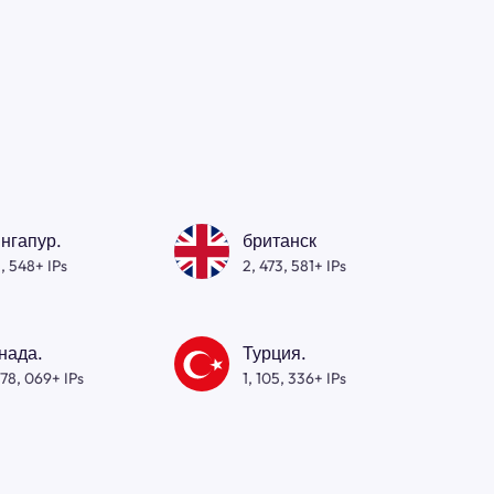
нгапур.
британск
, 548+ IPs
2, 473, 581+ IPs
нада.
Турция.
278, 069+ IPs
1, 105, 336+ IPs