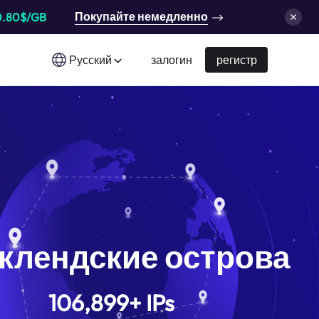
Покупайте немедленно
0.80$/GB
Русский
залогин
регистр
клендские острова
106,899
+
IPs