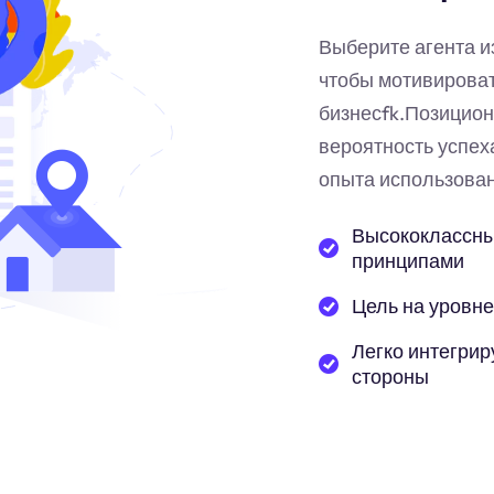
Выберите агента и
чтобы мотивирова
бизнес
fk
.Позицион
вероятность успех
опыта использован
Высококлассны
принципами
Цель на уровне
Легко интегрир
стороны