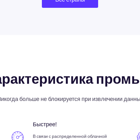
арактеристика пром
икогда больше не блокируется при извлечении данн
Быстрее!
В связи с распределенной облачной