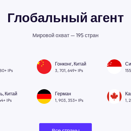
Глобальный агент
Мировой охват — 195 стран
Гонконг, Китай
Си
080+ IPs
3, 701, 649+ IPs
155
ь, Китай
Герман
Ка
44+ IPs
1, 903, 353+ IPs
1, 
Все страны