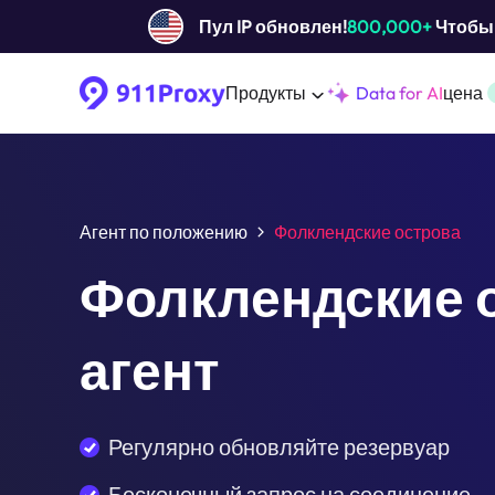
Пул IP обновлен!
800,000+
Чтобы 
Продукты
Data for AI
цена
Агент по положению
Фолклендские острова
Фолклендские 
агент
Регулярно обновляйте резервуар
Бесконечный запрос на соединение