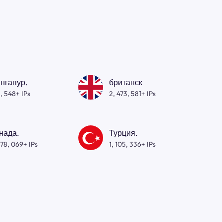
нгапур.
британск
, 548+ IPs
2, 473, 581+ IPs
нада.
Турция.
278, 069+ IPs
1, 105, 336+ IPs