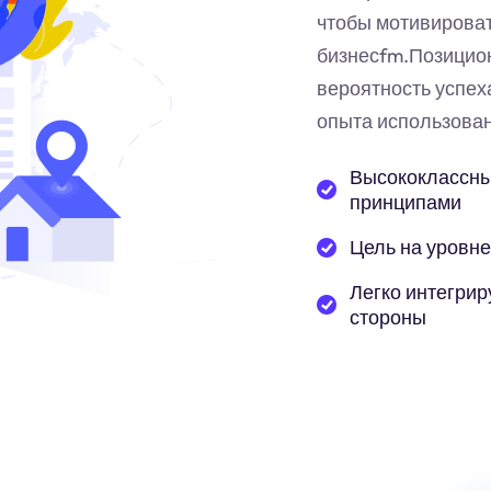
чтобы мотивирова
бизнес
fm
.Позицио
вероятность успех
опыта использован
Высококлассны
принципами
Цель на уровне
Легко интегрир
стороны