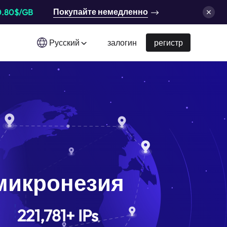
Покупайте немедленно
0.80$/GB
Русский
залогин
регистр
микронезия
221,781
+
IPs