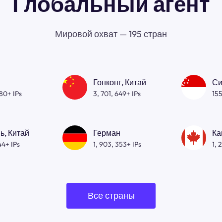
Глобальный агент
Мировой охват — 195 стран
Гонконг, Китай
Си
080+ IPs
3, 701, 649+ IPs
155
ь, Китай
Герман
Ка
44+ IPs
1, 903, 353+ IPs
1, 
Все страны