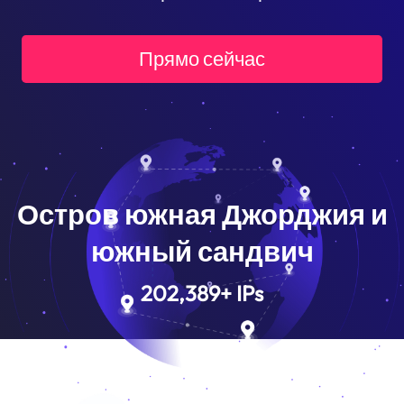
Прямо сейчас
Остров южная Джорджия и
южный сандвич
202,389
+
IPs