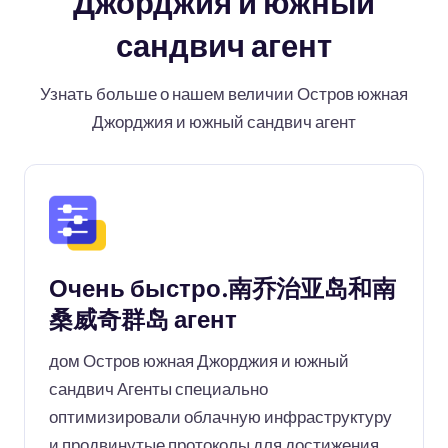
Джорджия и южный
сандвич агент
Узнать больше о нашем величии Остров южная
Джорджия и южный сандвич агент
Очень быстро.南乔治亚岛和南
桑威奇群岛 агент
дом Остров южная Джорджия и южный
сандвич Агенты специально
оптимизировали облачную инфраструктуру
и продвинутые протоколы для достижения