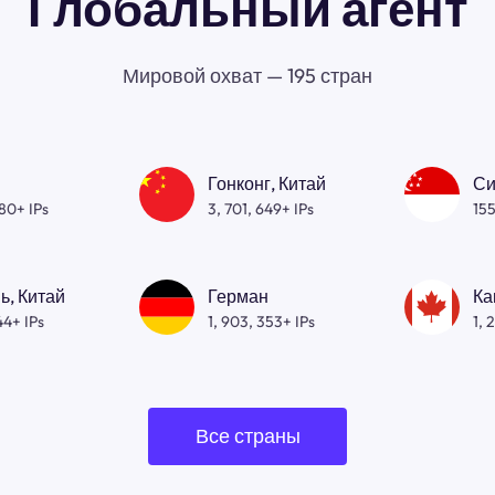
Глобальный агент
Мировой охват — 195 стран
Гонконг, Китай
Си
080+ IPs
3, 701, 649+ IPs
155
ь, Китай
Герман
Ка
44+ IPs
1, 903, 353+ IPs
1, 
Все страны