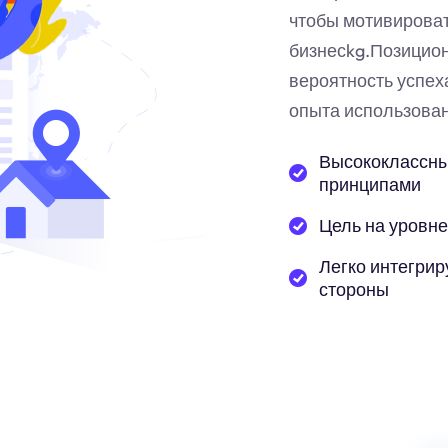
чтобы мотивирова
бизнес
kg
.Позицион
вероятность успех
опыта использован
Высококлассны
принципами
Цель на уровне
Легко интегрир
стороны