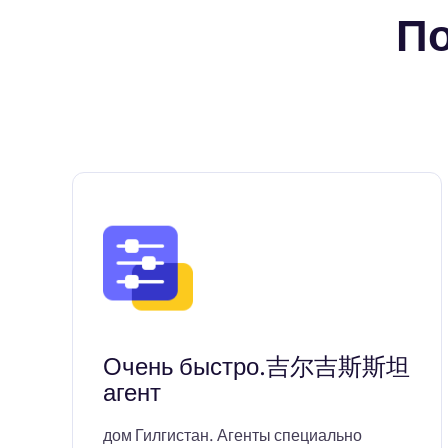
По
Очень быстро.吉尔吉斯斯坦
агент
дом Гилгистан. Агенты специально