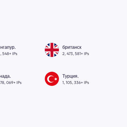
нгапур.
британск
, 548+ IPs
2, 473, 581+ IPs
нада.
Турция.
278, 069+ IPs
1, 105, 336+ IPs