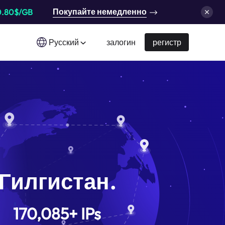
Покупайте немедленно
0.80$/GB
Русский
залогин
регистр
Гилгистан.
170,085
+
IPs