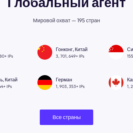
Глобальный агент
Мировой охват — 195 стран
Гонконг, Китай
Си
080+ IPs
3, 701, 649+ IPs
155
ь, Китай
Герман
Ка
44+ IPs
1, 903, 353+ IPs
1, 
Все страны