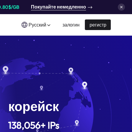
Покупайте немедленно
0.80$/GB
Русский
залогин
регистр
корейск
138,056
+
IPs