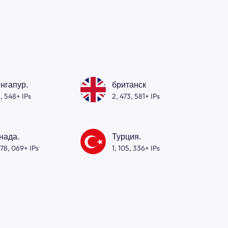
нгапур.
британск
, 548+ IPs
2, 473, 581+ IPs
нада.
Турция.
278, 069+ IPs
1, 105, 336+ IPs