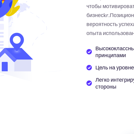
чтобы мотивирова
бизнес
kr
.Позицион
вероятность успех
опыта использован
Высококлассны
принципами
Цель на уровне
Легко интегрир
стороны