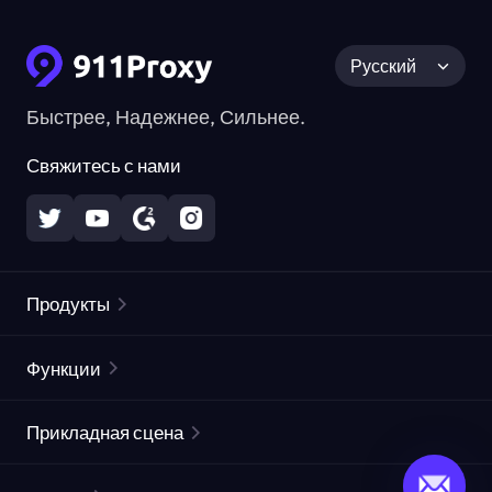
Русский
Быстрее, Надежнее, Сильнее.
Свяжитесь с нами
Продукты
Резидентные прокси
Популярное
Функции
Безлимитные резидентные прокси
Список бесплатных прокси
Прикладная сцена
Статические резидентные прокси
Проверка прокси
Статические дата-центр прокси
защита бренда