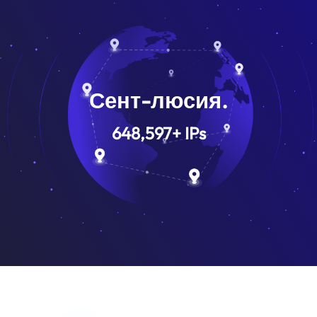
Сент-люсия.
648,597
+
IPs