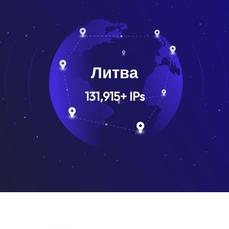
Литва
131,915
+
IPs