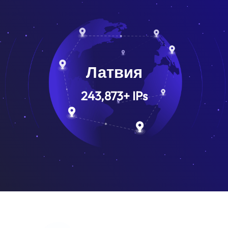
Латвия
243,873
+
IPs