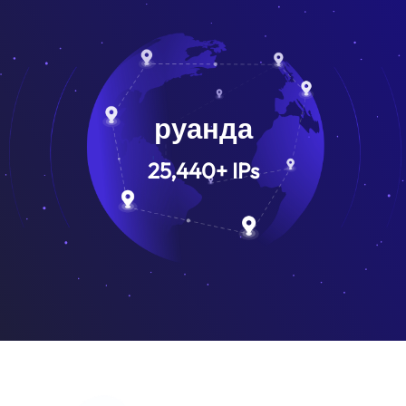
руанда
25,440
+
IPs