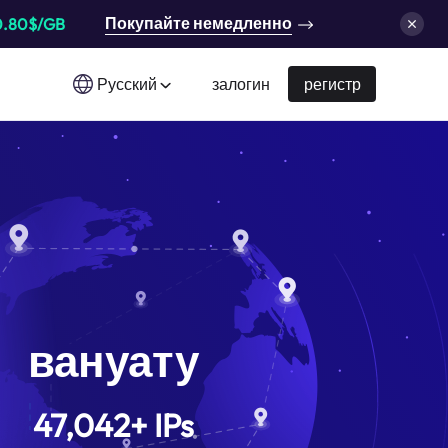
Покупайте немедленно
0.80$/GB
Русский
залогин
регистр
вануату
47,042
+
IPs