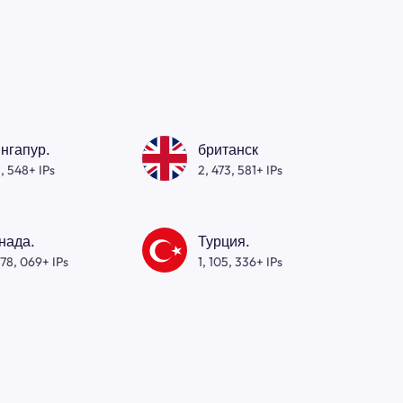
нгапур.
британск
, 548+ IPs
2, 473, 581+ IPs
нада.
Турция.
278, 069+ IPs
1, 105, 336+ IPs