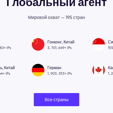
Глобальный агент
Мировой охват — 195 стран
Гонконг, Китай
Си
080+ IPs
3, 701, 649+ IPs
155
ь, Китай
Герман
Ка
44+ IPs
1, 903, 353+ IPs
1, 
Все страны