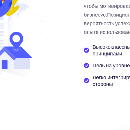
чтобы мотивирова
бизнес
vu
.Позицион
вероятность успех
опыта использован
Высококлассны
принципами
Цель на уровне
Легко интегрир
стороны