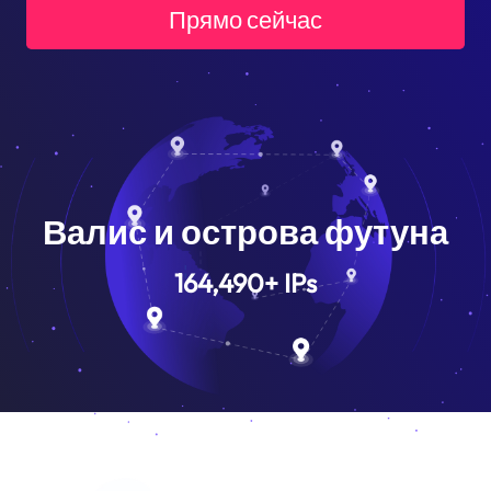
Прямо сейчас
Валис и острова футуна
164,490
+
IPs