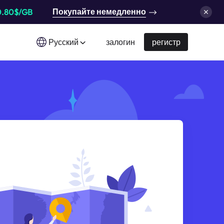
Покупайте немедленно
0.80$/GB
Русский
залогин
регистр