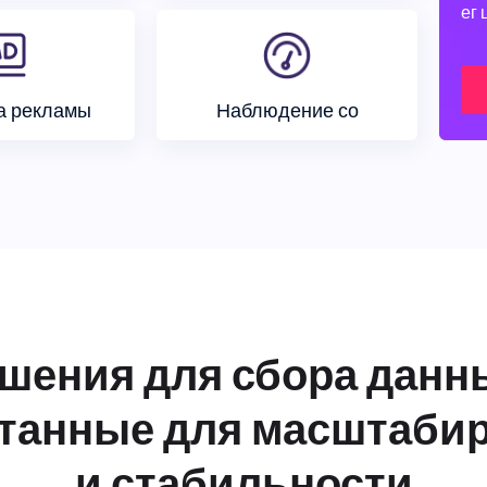
ег 
а рекламы
Наблюдение со
шения для сбора данн
танные для масштаби
и стабильности