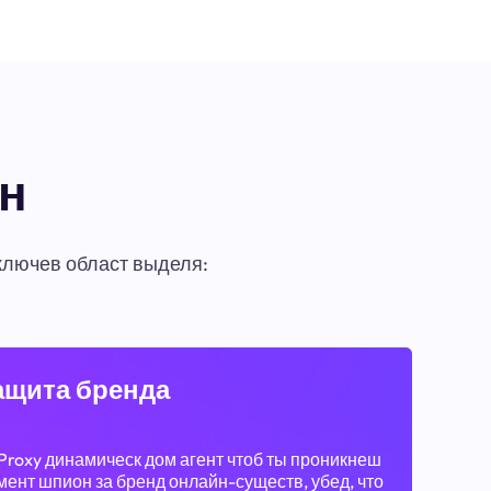
ен
ключев област выделя:
ащита бренда
Proxy динамическ дом агент чтоб ты проникнеш
ент шпион за бренд онлайн-существ, убед, что