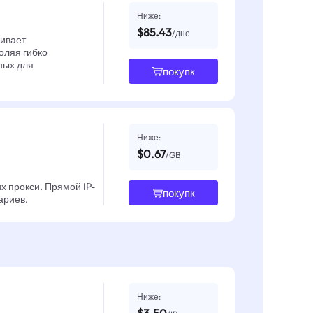
Ниже:
$85.43
/дне
чивает
оляя гибко
ных для
покупк
Ниже:
$0.67
/GB
х прокси. Прямой IP-
покупк
ариев.
Ниже: