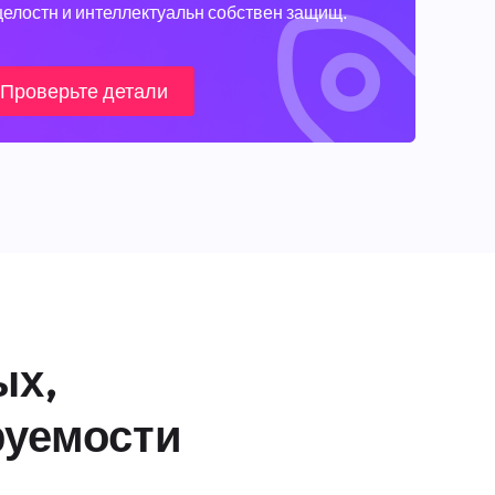
целостн и интеллектуальн собствен защищ.
Проверьте детали
ых,
руемости