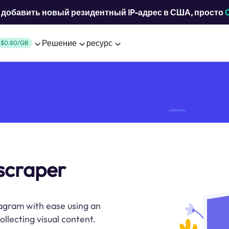
добавить новый резидентный IP-адрес в США, просто
Решение
ресурс
$0.80/GB
scraper
agram with ease using an
llecting visual content.