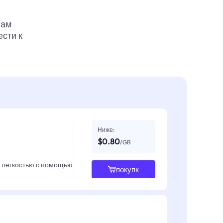
вам
ести к
Ниже:
$0.80
/GB
с легкостью с помощью
покупк