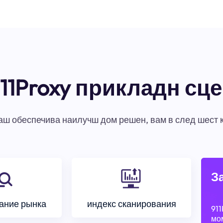
11Proxy прикладн сц
ваш обеспечива наилучш дом решен, вам в след шест 
З
ание рынка
индекс сканирования
911
мом