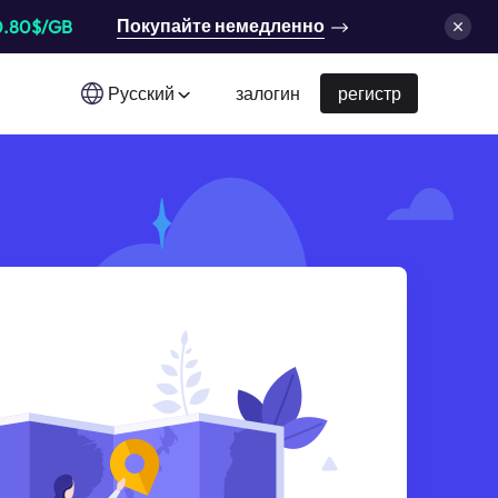
Покупайте немедленно
0.80$/GB
Русский
залогин
регистр