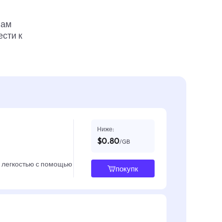
вам
ести к
Ниже:
$0.80
/GB
с легкостью с помощью
покупк