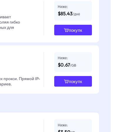
Ниже:
$85.43
/дне
чивает
оляя гибко
ных для
покупк
Ниже:
$0.67
/GB
х прокси. Прямой IP-
покупк
ариев.
Ниже: