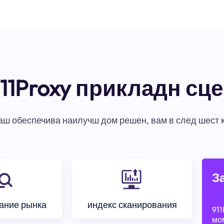
11Proxy прикладн сц
ваш обеспечива наилучш дом решен, вам в след шест 
З
ание рынка
индекс сканирования
911
мом