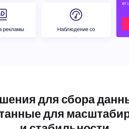
ег 
а рекламы
Наблюдение со
шения для сбора данн
танные для масштаби
и стабильности