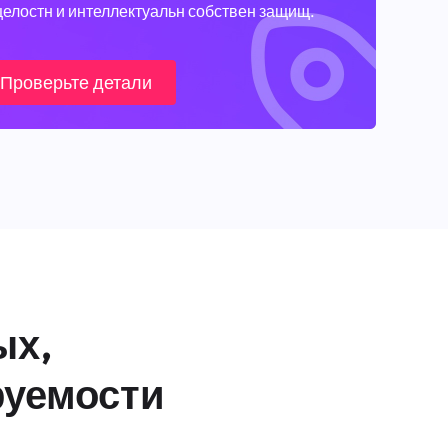
целостн и интеллектуальн собствен защищ.
Проверьте детали
ых,
руемости