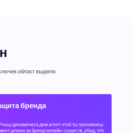
ен
ключев област выделя:
ащита бренда
Proxy динамическ дом агент чтоб ты проникнеш
ент шпион за бренд онлайн-существ, убед, что