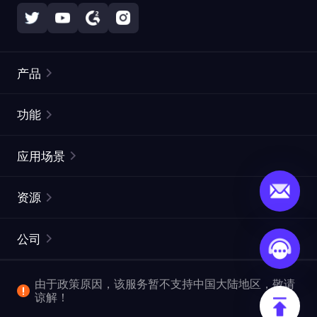
产品
住宅代理
热门
功能
无限住宅代理
免费代理列表
应用场景
静态住宅代理
代理检测工具
静态数据中心代理
品牌保护
ISP代理
资源
长效 ISP 代理
市场网页测试
CroxyProxy
文档
市场研究
网页抓取 API
免费试用
公司
ProxySite
用户指南
广告验证
SERP API
推广返利
常见问题解答
由于政策原因，该服务暂不支持中国大陆地区，敬请
爬行和索引
视频下载 API
企业服务
谅解！
位置
查看全部使用场景