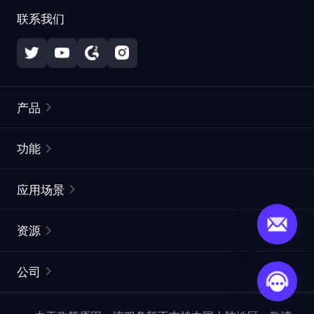
联系我们
产品
住宅代理
热门
功能
无限住宅代理
免费代理列表
应用场景
静态住宅代理
代理检测工具
静态数据中心代理
品牌保护
ISP代理
资源
长效 ISP 代理
市场网页测试
CroxyProxy
文档
市场研究
网页抓取 API
免费试用
公司
ProxySite
用户指南
广告验证
SERP API
推广返利
常见问题解答