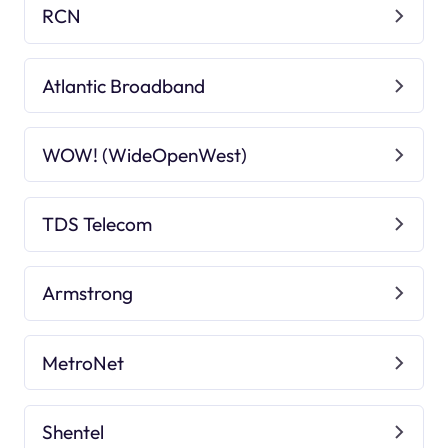
RCN
Atlantic Broadband
WOW! (WideOpenWest)
TDS Telecom
Armstrong
MetroNet
Shentel