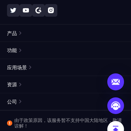
产品
住宅代理
热门
功能
无限住宅代理
免费代理列表
应用场景
静态住宅代理
代理检测工具
静态数据中心代理
品牌保护
ISP代理
资源
长效 ISP 代理
市场网页测试
CroxyProxy
文档
市场研究
网页抓取 API
免费试用
公司
ProxySite
用户指南
广告验证
SERP API
推广返利
常见问题解答
由于政策原因，该服务暂不支持中国大陆地区，敬请
爬行和索引
视频下载 API
企业服务
谅解！
位置