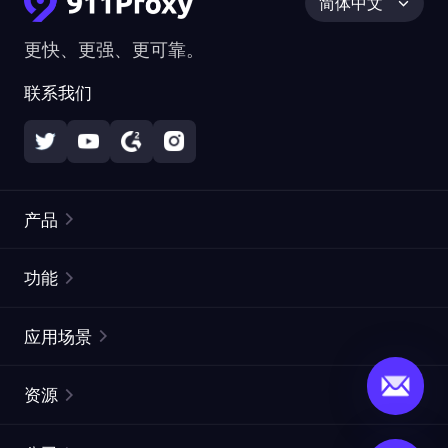
简体中文
更快、更强、更可靠。
联系我们
产品
住宅代理
热门
功能
无限住宅代理
免费代理列表
应用场景
静态住宅代理
代理检测工具
静态数据中心代理
品牌保护
ISP代理
资源
长效 ISP 代理
市场网页测试
CroxyProxy
文档