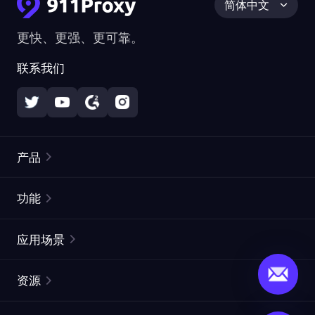
简体中文
更快、更强、更可靠。
联系我们
产品
住宅代理
热门
功能
无限住宅代理
免费代理列表
应用场景
静态住宅代理
代理检测工具
静态数据中心代理
品牌保护
ISP代理
资源
长效 ISP 代理
市场网页测试
CroxyProxy
文档