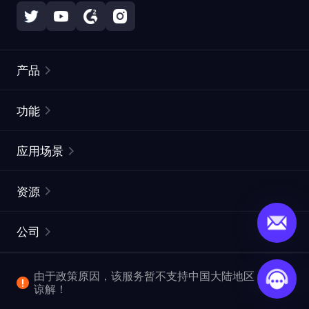
产品
住宅代理
热门
功能
无限住宅代理
免费代理列表
应用场景
静态住宅代理
代理检测工具
静态数据中心代理
品牌保护
ISP代理
资源
长效 ISP 代理
市场网页测试
CroxyProxy
文档
市场研究
网页抓取 API
免费试用
公司
ProxySite
用户指南
广告验证
SERP API
推广返利
常见问题解答
由于政策原因，该服务暂不支持中国大陆地区，敬请
爬行和索引
视频下载 API
企业服务
谅解！
位置
查看全部使用场景