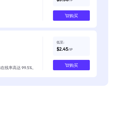
购买
低至:
$2.45
/IP
购买
线率高达 99.5%。