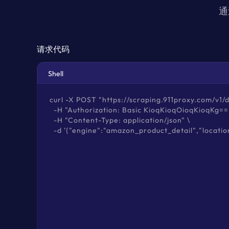
通
请求代码
Shell
curl -X POST "https://scraping.911proxy.com/v1/da
  -H "Authorization: Basic KioqKioqOioqKioqKg=="
  -H "Content-Type: application/json" \

  -d '{"engine":"amazon_product_detail","location