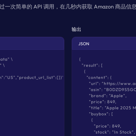
过一次简单的 API 调用，在几秒内获取 Amazon 商品信
输出
JSON
ta" \

{

 \

  "result": [

    {

":"US","product_url_list":[]}'
      "content": {

        "url": "https
        "asin": "B0DZD9S5GC
        "brand": "Apple",

        "price": 849,

        "title": "Apple 2
        "buybox": [

          {

            "price": 849,

            "stock": "In Stock",
