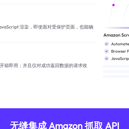
            "description": "
          },

          {

            "title": "CPU Model"
            "description"
JavaScript 渲染，即使面对受保护页面，也能确
          },

          {

            "title": "Ram Mem
            "description": "1
          },

          {

            "title": "Operating
取结果，开箱即用；并且仅对成功返回数据的请求收
            "description":
          },

          {

            "title": "Special Fe
            "descripti
          },

          {

            "title": "Graphics
            "description": "集成
          }

无缝集成 Amazon 抓取 API
        ]
