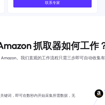
联系专家
        "product_name": "
        "bullet_points": 
        "product_details": [],

        "product_overview": [
          {

            "title": "Brand",

            "description": "苹果
          },

          {

Amazon 抓取器如何工作
            "title": "Model Nam
            "description": 
          },

 Amazon。我们直观的工作流程只需三步即可自动收集
          {

            "title": "Screen Size
            "description": "13
          },

          {

            "title": "Color",

            "description": "午
          },

L 或搜索关键词，即可在数秒内开始采集所需数据，无
          {

            "title": "Hard Disk 