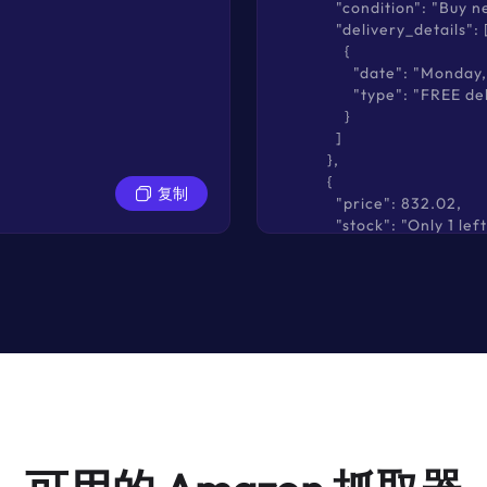
            "condition": "Buy n
            "delivery_details": [
              {

                "date": "Monday
                "type": "FREE de
              }

            ]

          },

          {

复制
            "price": 832.02,

            "stock": "Only 1 l
            "condition": "Sa
            "delivery_details": [
              {

                "date": "Monday
                "type": "FREE de
              },

              {

                "date": "Tomor
                "type": "Or
              },

              {

                "date": "Monday