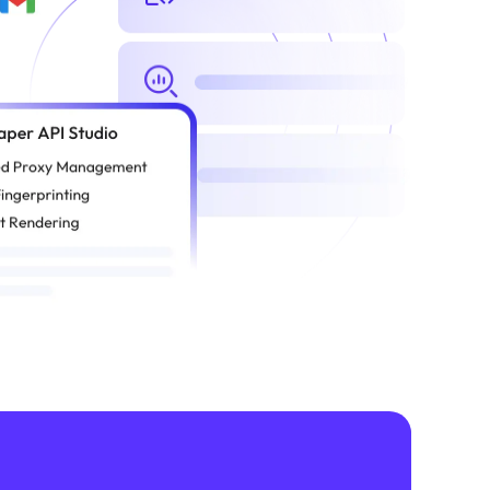
256 吉字节"

,

: "苹果第四代芯片"

ory Installed Size",

6 吉字节"

 System",

 "苹果操作系统"

ature",

on": "指纹识别、轻量、背光键盘"

 Card Description",

"
