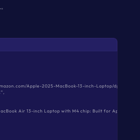
息。
://www.amazon.com/Apple-2025-MacBook-13-inch-Laptop/d
",

025 MacBook Air 13-inch Laptop with M4 chip: Built for Apple In