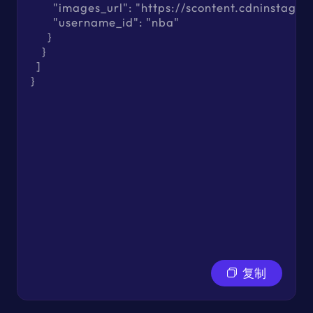
        "images_url": "https://scontent.c
        "username_id": "nba"

      }

    }

  ]

}
复制