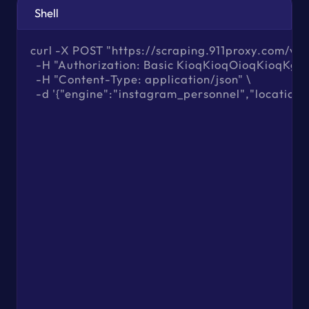
Shell
curl -X POST "https://scraping.911proxy.com/v1/d
  -H "Authorization: Basic KioqKioqOioqKioqKg=="
  -H "Content-Type: application/json" \

  -d '{"engine":"instagram_personnel","location":"