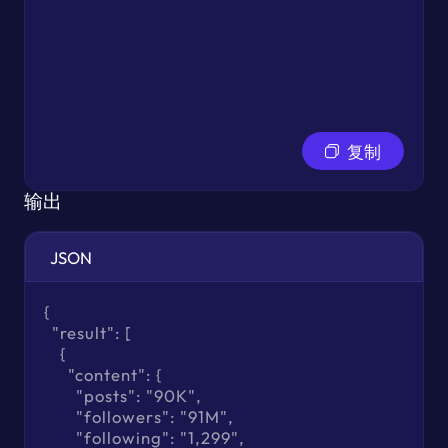
复制
输出
JSON
{

  "result": [

    {

      "content": {

        "posts": "90K",

        "followers": "91M",

        "following": "1,299",
