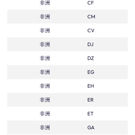
非洲
中非共和國
CF
非洲
喀麥隆
CM
非洲
佛得角
CV
非洲
吉布地
DJ
非洲
阿爾及利亞
DZ
非洲
埃及
EG
非洲
西撒哈拉
EH
非洲
厄立特里亞
ER
非洲
埃塞俄比亞
ET
非洲
加蓬
GA