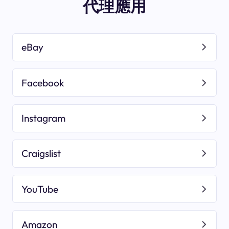
代理應用
eBay
Facebook
Instagram
Craigslist
YouTube
Amazon