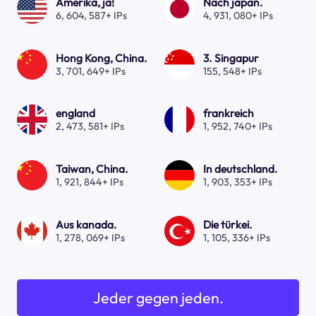
Amerika, ja!
Nach japan.
6, 604, 587+ IPs
4, 931, 080+ IPs
Hong Kong, China.
3. Singapur
3, 701, 649+ IPs
155, 548+ IPs
england
frankreich
2, 473, 581+ IPs
1, 952, 740+ IPs
Taiwan, China.
In deutschland.
1, 921, 844+ IPs
1, 903, 353+ IPs
Aus kanada.
Die türkei.
1, 278, 069+ IPs
1, 105, 336+ IPs
Jeder gegen jeden.