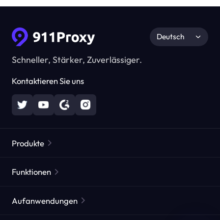
Deutsch
Schneller, Stärker, Zuverlässiger.
Kontaktieren Sie uns
Produkte
Residential Proxies
Beliebt
Funktionen
Unbegrenzte Residential Proxies
Kostenlose Proxy-Liste
Aufanwendungen
Statische Residential Proxies
Proxy-Checker
Statische Rechenzentrums-Proxies
Markenschutz