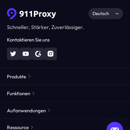
Deutsch
Schneller, Stärker, Zuverlässiger.
Kontaktieren Sie uns
Produkte
Residential Proxies
Beliebt
Funktionen
Unbegrenzte Residential Proxies
Kostenlose Proxy-Liste
Aufanwendungen
Statische Residential Proxies
Proxy-Checker
Statische Rechenzentrums-Proxies
Markenschutz
ISP agentur agentur
Ressource