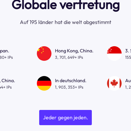
Globale vertretung
Auf 195 länder hat die welt abgestimmt
apan.
Hong Kong, China.
3.
080+ IPs
3, 701, 649+ IPs
155
 China.
In deutschland.
Au
44+ IPs
1, 903, 353+ IPs
1, 
Jeder gegen jeden.