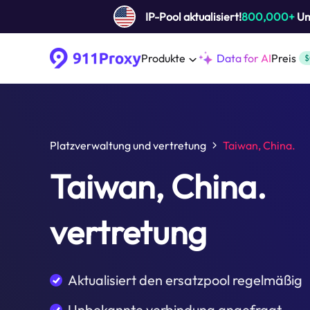
IP-Pool aktualisiert!
800,000+
Um 
Produkte
Data for AI
Preis
$
Platzverwaltung und vertretung
Taiwan, China.
Taiwan, China.
vertretung
Aktualisiert den ersatzpool regelmäßig
Unbekannte verbindung angefragt