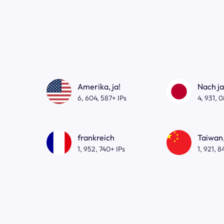
Amerika, ja!
Nach j
6, 604, 587+ IPs
4, 931, 
frankreich
Taiwan,
1, 952, 740+ IPs
1, 921, 8