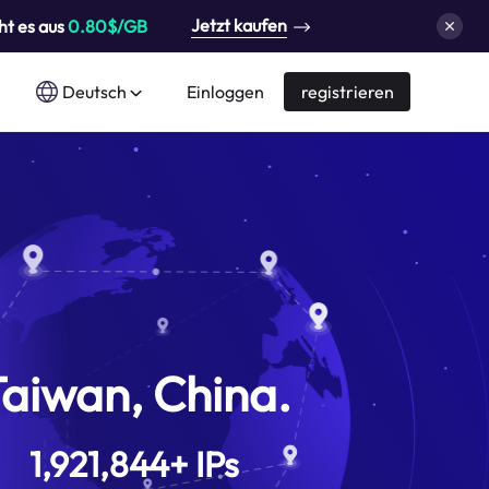
Jetzt kaufen
ht es aus
0.80$/GB
Deutsch
Einloggen
registrieren
aiwan, China.
1,921,844
+
IPs