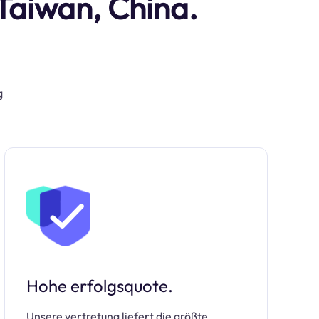
Taiwan, China.
g
Hohe erfolgsquote.
Unsere vertretung liefert die größte