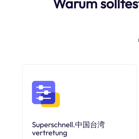
Warum solltes
Superschnell.中国台湾
vertretung