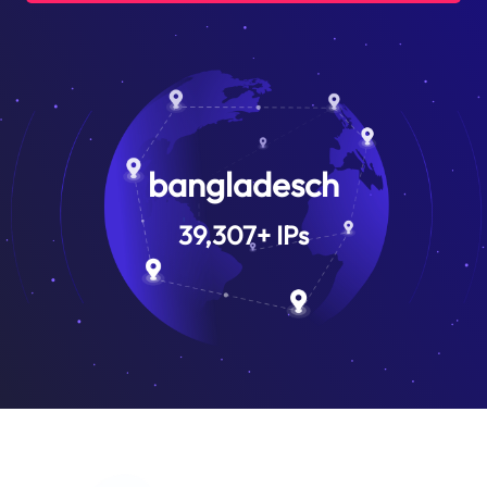
bangladesch
39,307
+
IPs