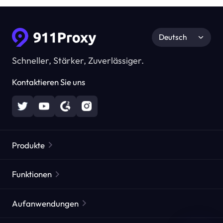
Deutsch
Schneller, Stärker, Zuverlässiger.
Kontaktieren Sie uns
Produkte
Residential Proxies
Beliebt
Funktionen
Unbegrenzte Residential Proxies
Kostenlose Proxy-Liste
Aufanwendungen
Statische Residential Proxies
Proxy-Checker
Statische Rechenzentrums-Proxies
Markenschutz