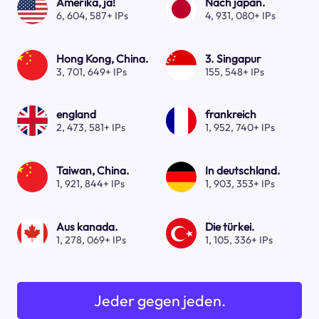
Amerika, ja!
Nach japan.
6, 604, 587+ IPs
4, 931, 080+ IPs
Hong Kong, China.
3. Singapur
3, 701, 649+ IPs
155, 548+ IPs
england
frankreich
2, 473, 581+ IPs
1, 952, 740+ IPs
Taiwan, China.
In deutschland.
1, 921, 844+ IPs
1, 903, 353+ IPs
Aus kanada.
Die türkei.
1, 278, 069+ IPs
1, 105, 336+ IPs
Jeder gegen jeden.