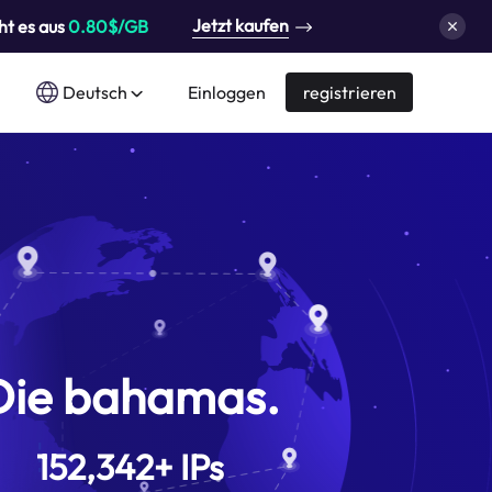
Jetzt kaufen
ht es aus
0.80$/GB
Deutsch
Einloggen
registrieren
Die bahamas.
152,342
+
IPs