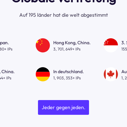
Auf 195 länder hat die welt abgestimmt
apan.
Hong Kong, China.
3.
080+ IPs
3, 701, 649+ IPs
155
 China.
In deutschland.
Au
44+ IPs
1, 903, 353+ IPs
1, 
Jeder gegen jeden.