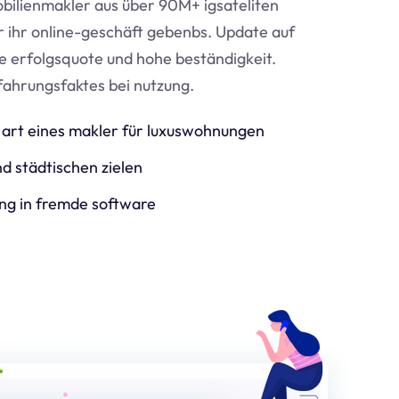
bilienmakler aus über 90M+ igsateliten
ür ihr online-geschäft geben
bs
. Update auf
e erfolgsquote und hohe beständigkeit.
fahrungsfaktes bei nutzung.
art eines makler für luxuswohnungen
d städtischen zielen
ng in fremde software