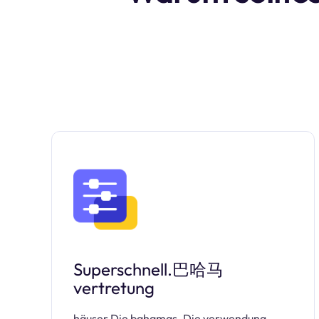
Superschnell.巴哈马
vertretung
häuser Die bahamas. Die verwendung