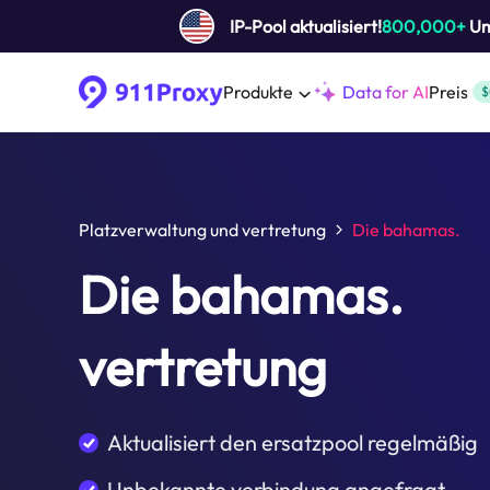
IP-Pool aktualisiert!
800,000+
Um 
Produkte
Data for AI
Preis
$
Platzverwaltung und vertretung
Die bahamas.
Die bahamas.
vertretung
Aktualisiert den ersatzpool regelmäßig
Unbekannte verbindung angefragt