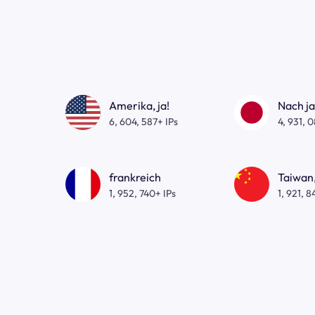
Amerika, ja!
Nach j
6, 604, 587+ IPs
4, 931, 
frankreich
Taiwan,
1, 952, 740+ IPs
1, 921, 8