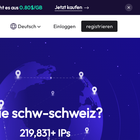
Jetzt kaufen
ht es aus
0.80$/GB
Deutsch
Einloggen
registrieren
ie schw-schweiz?
219,831
+
IPs