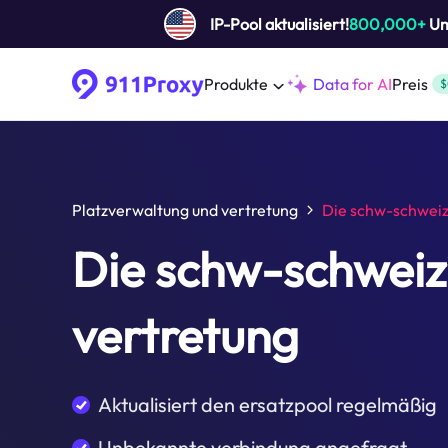
IP-Pool aktualisiert!
800,000+
Um 
Produkte
Data for AI
Preis
$
Platzverwaltung und vertretung
Die schw-schwei
Die schw-schweiz
vertretung
Aktualisiert den ersatzpool regelmäßig
Unbekannte verbindung angefragt