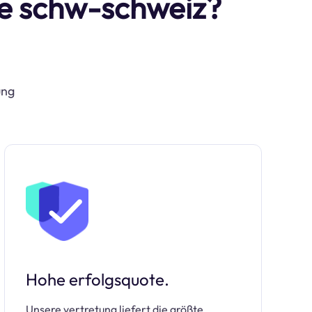
ie schw-schweiz?
ung
Hohe erfolgsquote.
Unsere vertretung liefert die größte