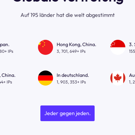
Auf 195 länder hat die welt abgestimmt
apan.
Hong Kong, China.
3.
080+ IPs
3, 701, 649+ IPs
155
 China.
In deutschland.
Au
44+ IPs
1, 903, 353+ IPs
1, 
Jeder gegen jeden.