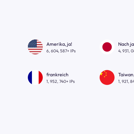
Amerika, ja!
Nach j
6, 604, 587+ IPs
4, 931, 
frankreich
Taiwan,
1, 952, 740+ IPs
1, 921, 8