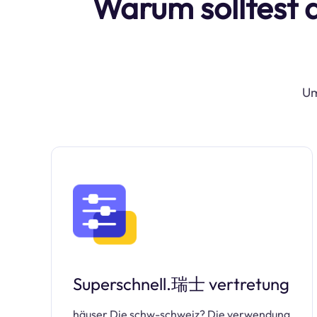
Warum solltest 
Um
Superschnell.瑞士 vertretung
häuser Die schw-schweiz? Die verwendung