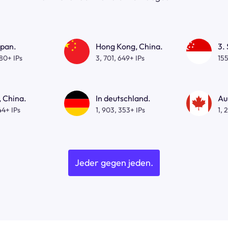
apan.
Hong Kong, China.
3.
080+ IPs
3, 701, 649+ IPs
155
 China.
In deutschland.
Au
44+ IPs
1, 903, 353+ IPs
1, 
Jeder gegen jeden.