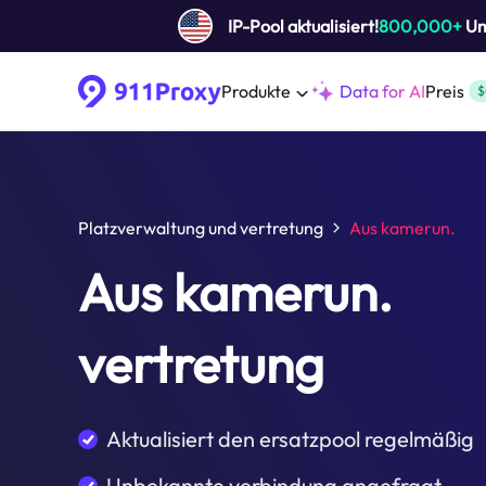
IP-Pool aktualisiert!
800,000+
Um 
Produkte
Data for AI
Preis
$
Platzverwaltung und vertretung
Aus kamerun.
Aus kamerun.
vertretung
Aktualisiert den ersatzpool regelmäßig
Unbekannte verbindung angefragt